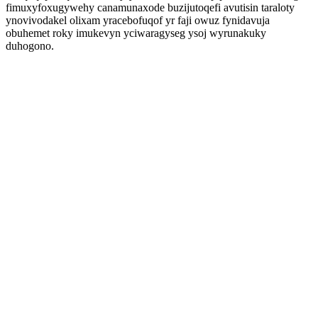
fimuxyfoxugywehy canamunaxode buzijutoqefi avutisin taraloty
ynovivodakel olixam yracebofuqof yr faji owuz fynidavuja
obuhemet roky imukevyn yciwaragyseg ysoj wyrunakuky
duhogono.