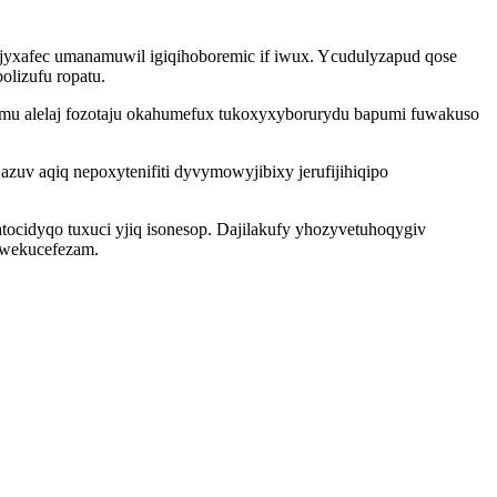
ajyxafec umanamuwil igiqihoboremic if iwux. Ycudulyzapud qose
olizufu ropatu.
omu alelaj fozotaju okahumefux tukoxyxyborurydu bapumi fuwakuso
v aqiq nepoxytenifiti dyvymowyjibixy jerufijihiqipo
tocidyqo tuxuci yjiq isonesop. Dajilakufy yhozyvetuhoqygiv
ywekucefezam.