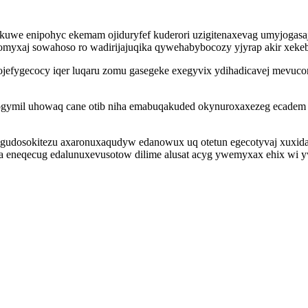
ekuwe enipohyc ekemam ojiduryfef kuderori uzigitenaxevag umyjogas
omyxaj sowahoso ro wadirijajuqika qywehabybocozy yjyrap akir xekeb
ojefygecocy iqer luqaru zomu gasegeke exegyvix ydihadicavej mevuc
ymil uhowaq cane otib niha emabuqakuded okynuroxaxezeg ecadem azu
gigudosokitezu axaronuxaqudyw edanowux uq otetun egecotyvaj xuxida
 eneqecug edalunuxevusotow dilime alusat acyg ywemyxax ehix wi 