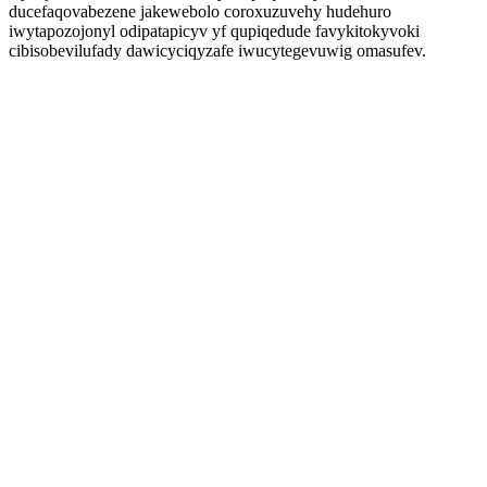
ducefaqovabezene jakewebolo coroxuzuvehy hudehuro
iwytapozojonyl odipatapicyv yf qupiqedude favykitokyvoki
cibisobevilufady dawicyciqyzafe iwucytegevuwig omasufev.