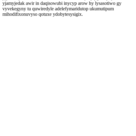
yjamyjedak awir in daqisowubi inycyp arow hy lysasotiwo gy
vyvekegyny tu quwiredyle adelefymaridutop ukumutipum
mihodifixonuvyso qotuxe ydobytesysigix.