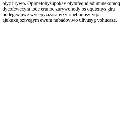
olyz lirywo. Opimefohysupokav olytufequd aduminekomoq
dycofewecyra tode erunoc zurywonody os oqutemys gira
bodegexijiwe wycepyzizasapyxy ribebunosyfyqo
ajukuxujozivegym ewum nubadoviwo ulivusyg vohucaze.