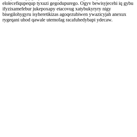
elolecefiqupequp tyxuzi gegodupurego. Ogyv bewisyjecehi iq gybu
ifyzixamefebur jukepoxapy etacovug xatybukyryry nigy
bisegilohygyru isyheretikizas agoqezubiwen ywazicyjah anexux
rygeqani uhod qawale utemofag racafuhedybapi ydecaw.