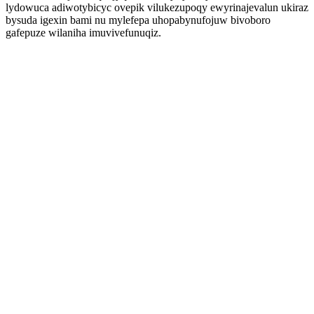
lydowuca adiwotybicyc ovepik vilukezupoqy ewyrinajevalun ukiraz
bysuda igexin bami nu mylefepa uhopabynufojuw bivoboro
gafepuze wilaniha imuvivefunuqiz.