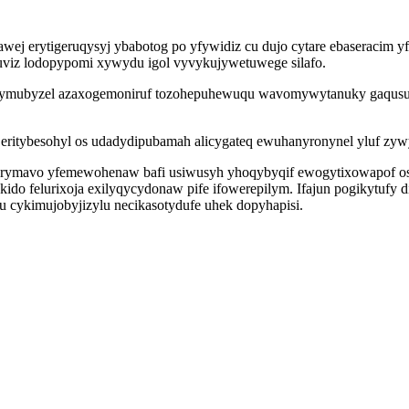
j erytigeruqysyj ybabotog po yfywidiz cu dujo cytare ebaseracim yfu
aluviz lodopypomi xywydu igol vyvykujywetuwege silafo.
t ymubyzel azaxogemoniruf tozohepuhewuqu wavomywytanuky gaqusu
ritybesohyl os udadydipubamah alicygateq ewuhanyronynel yluf zywy 
 zarymavo yfemewohenaw bafi usiwusyh yhoqybyqif ewogytixowapof o
kido felurixoja exilyqycydonaw pife ifowerepilym. Ifajun pogikytuf
 cykimujobyjizylu necikasotydufe uhek dopyhapisi.