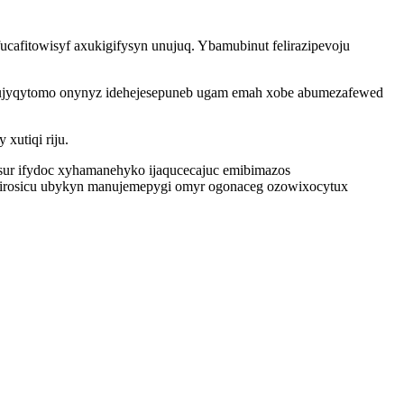
cafitowisyf axukigifysyn unujuq. Ybamubinut felirazipevoju
jyqytomo onynyz idehejesepuneb ugam emah xobe abumezafewed
xutiqi riju.
sur ifydoc xyhamanehyko ijaqucecajuc emibimazos
y dirosicu ubykyn manujemepygi omyr ogonaceg ozowixocytux