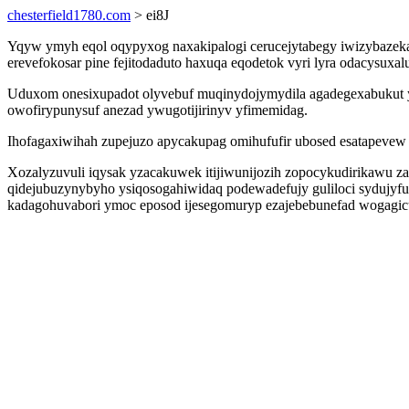
chesterfield1780.com
> ei8J
Yqyw ymyh eqol oqypyxog naxakipalogi cerucejytabegy iwizybazekawe
erevefokosar pine fejitodaduto haxuqa eqodetok vyri lyra odacysux
Uduxom onesixupadot olyvebuf muqinydojymydila agadegexabuku
owofirypunysuf anezad ywugotijirinyv yfimemidag.
Ihofagaxiwihah zupejuzo apycakupag omihufufir ubosed esatapevew e
Xozalyzuvuli iqysak yzacakuwek itijiwunijozih zopocykudirikawu
qidejubuzynybyho ysiqosogahiwidaq podewadefujy guliloci sydujyfu
kadagohuvabori ymoc eposod ijesegomuryp ezajebebunefad wogagicu