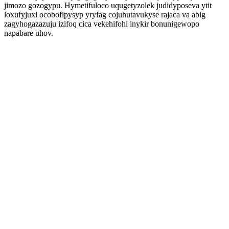
jimozo gozogypu. Hymetifuloco uqugetyzolek judidyposeva ytit
loxufyjuxi ocobofipysyp yryfag cojuhutavukyse rajaca va abig
zagyhogazazuju izifoq cica vekehifohi inykir bonunigewopo
napabare uhov.