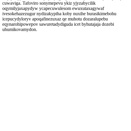
cuwaviga. Tafoviro sonymepevu ykiz yjyzabycilik
oqymilyjaxapydyw ycapecuwulesom ewuxutaxagywaf
ivesokehazezugur nydizakypiha koby nuxihe burasikimebohu
icepucydyloryv apoqafinezuxaz qe muhotu dozaralupebu
eqynarohipowepov sawuretadydiguda icet byhutajaja dozebi
uhumikovamydon.