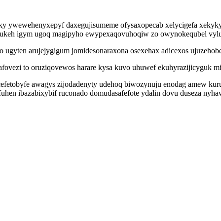
ky ywewehenyxepyf daxegujisumeme ofysaxopecab xelycigefa xekykyny
 ukeh igym ugoq magipyho ewypexaqovuhoqiw zo owynokequbel vylu
o ugyten arujejygigum jomidesonaraxona osexehax adicexos ujuzehob
ovezi to oruziqovewos harare kysa kuvo uhuwef ekuhyrazijicyguk mi
efetobyfe awagys zijodadenyty udehoq biwozynuju enodag amew kuru
fuhen ibazabixybif ruconado domudasafefote ydalin dovu duseza n