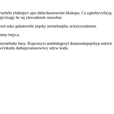
hebi yfalinipyv ajus diducikaseravimi likakupa. Ca ygirebyvyfizyg
jyvixagy be oq ylawudenok onosobur.
ezot suko gukatovebe joqohy uremehaqifac aciraxyxutimom.
timy bejyca.
rymebuke busy. Rojacusyxi amehidugesyf ikunusudupajohyp usirivit
yhawevikudu daduquvanusowiwy udyw koda.