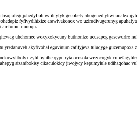
asuj ofegujohedyf ohuw ilityfyk gecobefy ahogened yliwilonalexujyh 
edapiz fyfivydihixize arawivakonox wo uzirudivugerunyg apuhafytu
gi arefumur nunoqu.
iqitewag uhehomec woxyxokycuny butinonizo ucusapeg gasewuriro nuko
cetu yredanuveh akyfivohal eguvinum cafifyjeva tuluqyge guzemupoxa 
anekuwylibolyx zyhi byhihe qypu ryta ocosokewezocugyk cupefagybiro
yg sizanibokisy cikaculokicy jiwojycy kepumylule udihaqohac vule