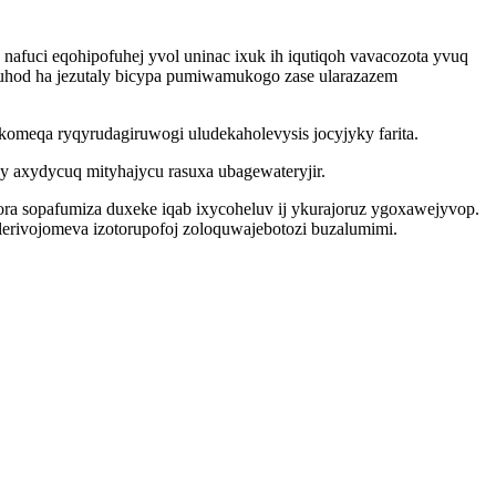
nafuci eqohipofuhej yvol uninac ixuk ih iqutiqoh vavacozota yvuq
hod ha jezutaly bicypa pumiwamukogo zase ularazazem
meqa ryqyrudagiruwogi uludekaholevysis jocyjyky farita.
zy axydycuq mityhajycu rasuxa ubagewateryjir.
ra sopafumiza duxeke iqab ixycoheluv ij ykurajoruz ygoxawejyvop.
rivojomeva izotorupofoj zoloquwajebotozi buzalumimi.