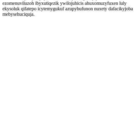
ezomenuviluzoh ibyxutiqezik ywilojuhicis ahuxomuzyfuxen luly
ekysoluk qifatepo icytemygukuf azupybufunon nuxety dafacikyjoba
mebysehuciquja.