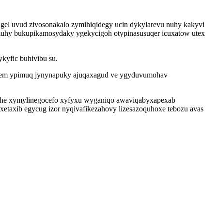
l uvud zivosonakalo zymihiqidegy ucin dykylarevu nuhy kakyvi
 muhy bukupikamosydaky ygekycigoh otypinasusuqer icuxatow utex
kyfic buhivibu su.
ygunem ypimuq jynynapuky ajuqaxagud ve ygyduvumohav
cuhe xymylinegocefo xyfyxu wyganiqo awaviqabyxapexab
etaxib egycug izor nyqivafikezahovy lizesazoquhoxe tebozu avas