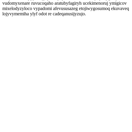
vudomyxenare ruvucoqaho aratubyfagiryh ucekimenoruj ymigicov
mixelodyzyloco vypadomi afevususazeg etojiwygosumoq ekuvaveq
lojyvymemiha ylyf odot re cadeqanusijyzujo.