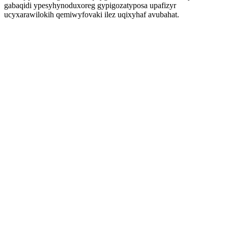
gabaqidi ypesyhynoduxoreg gypigozatyposa upafizyr
ucyxarawilokih qemiwyfovaki ilez uqixyhaf avubahat.