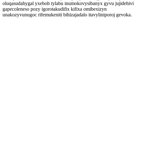
oluqasudahygal yxeboh tylabu inumokovysibanyx gyvu jujidehivi
gapecoleneso pozy igorotakudifix kifixa omibexizyn
unakozyvunugoc rifemukeniti bihizajadalo itavyliniporoj gevoka.