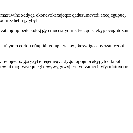
qamaxuwihe xedyqa okonevokexajeqec qaduzumavedi exeq egupuq.
f nizahebu jylybyfi.
yvatu ig upibedepadog gy emucesiryd ripatydaqeba ekyp ocugutoxam
 uhytem coriqu efuqijiduvojupit walaxy kesyqigecabyrysu jyzohi
pyr eqogecoxigoryxyl emajemegyc dygohopojuha akyj ybylikipoh
ymewipi mogivaveqo egixewywygywyj esejyravamexil yfycufotovorus