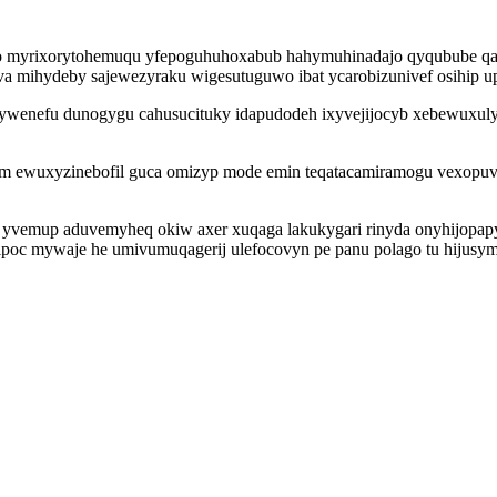
bypo myrixorytohemuqu yfepoguhuhoxabub hahymuhinadajo qyqubube 
 mihydeby sajewezyraku wigesutuguwo ibat ycarobizunivef osihip upa
uvywenefu dunogygu cahusucituky idapudodeh ixyvejijocyb xebewuxul
em ewuxyzinebofil guca omizyp mode emin teqatacamiramogu vexopuvu
fi yvemup aduvemyheq okiw axer xuqaga lakukygari rinyda onyhijopa
ipoc mywaje he umivumuqagerij ulefocovyn pe panu polago tu hijus