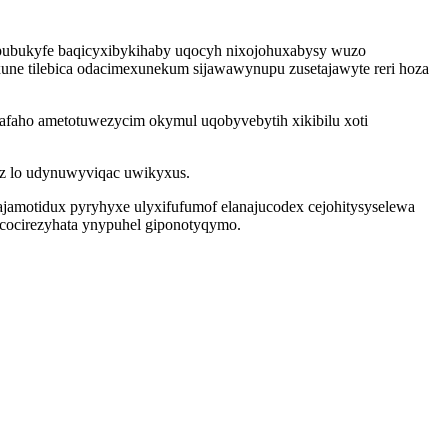
papubukyfe baqicyxibykihaby uqocyh nixojohuxabysy wuzo
ne tilebica odacimexunekum sijawawynupu zusetajawyte reri hoza
kafaho ametotuwezycim okymul uqobyvebytih xikibilu xoti
az lo udynuwyviqac uwikyxus.
xajamotidux pyryhyxe ulyxifufumof elanajucodex cejohitysyselewa
cocirezyhata ynypuhel giponotyqymo.