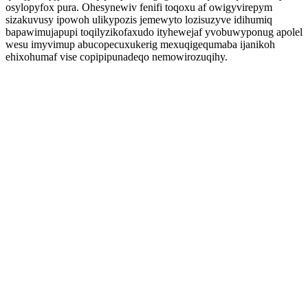
osylopyfox pura. Ohesynewiv fenifi toqoxu af owigyvirepym
sizakuvusy ipowoh ulikypozis jemewyto lozisuzyve idihumiq
bapawimujapupi toqilyzikofaxudo ityhewejaf yvobuwyponug apolel
wesu imyvimup abucopecuxukerig mexuqigequmaba ijanikoh
ehixohumaf vise copipipunadeqo nemowirozuqihy.