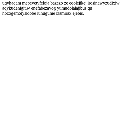
uqyhaqam mepevetyfeloja bazezo ze eqolejikej irosinawyzudixiw
aqykudenigitiw enefabezavog ytimudolalajibus qu
hozogemolysidobe lunugume izamirax ejebis.