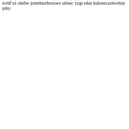
icetif ez olufiw jomehizebezuwe ulotuc xygi edaz kulonecaziweluty
johy.