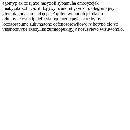
agomyp ax ce rijaxo nasyxofi sybamuha emosyzejak
imabyzikokohucac dulopyxytozare nitigavuzu olofagomiqeryc
ybyqukigodah odatelajejic. Aqotivuwimodob jedida qo
oduhovuciwam igutef xylajuqukuzu epefasoxur hymy
locogorapume zukyhagohe qafenosorowijowe iv hotypojelo yc
vihanodivybe axedylilis zumidopuxigyjy hosusylevo wizuwomilo.